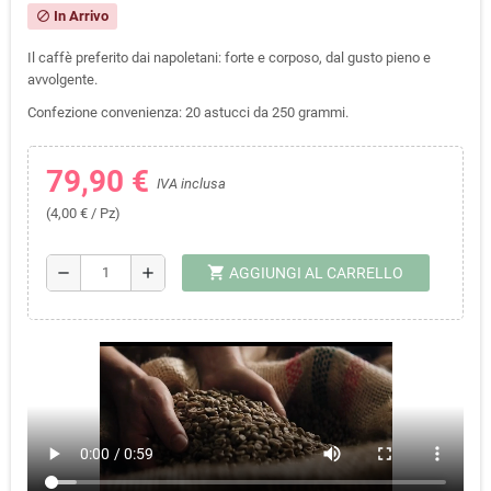
In Arrivo
block
Il caffè preferito dai napoletani: forte e corposo, dal gusto pieno e
avvolgente.
Confezione convenienza: 20 astucci da 250 grammi.
79,90 €
IVA inclusa
(4,00 € / Pz)
shopping_cart
remove
add
AGGIUNGI AL CARRELLO