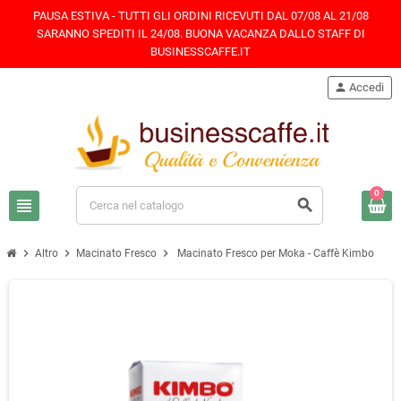
PAUSA ESTIVA - TUTTI GLI ORDINI RICEVUTI DAL 07/08 AL 21/08
SARANNO SPEDITI IL 24/08. BUONA VACANZA DALLO STAFF DI
BUSINESSCAFFE.IT
person
Accedi
0
view_headline
search
chevron_right
chevron_right
chevron_right
Altro
Macinato Fresco
Macinato Fresco per Moka - Caffè Kimbo