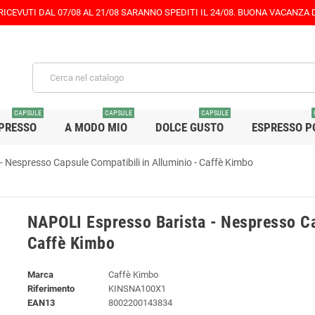
 RICEVUTI DAL 07/08 AL 21/08 SARANNO SPEDITI IL 24/08. BUONA VACANZA
CAPSULE
CAPSULE
CAPSULE
PRESSO
A MODO MIO
DOLCE GUSTO
ESPRESSO P
 Nespresso Capsule Compatibili in Alluminio - Caffè Kimbo
NAPOLI Espresso Barista - Nespresso Ca
Caffè Kimbo
Marca
Caffè Kimbo
Riferimento
KINSNA100X1
EAN13
8002200143834