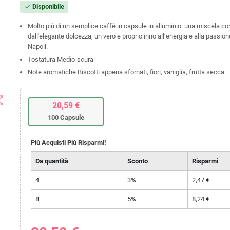
Disponibile
check
Molto più di un semplice caffè in capsule in alluminio: una miscela co
dall'elegante dolcezza, un vero e proprio inno all’energia e alla passione
Napoli.
Tostatura Medio-scura
Note aromatiche Biscotti appena sfornati, fiori, vaniglia, frutta secca
t_map
20,59 €
100 Capsule
Più Acquisti Più Risparmi!
Da quantità
Sconto
Risparmi
4
3%
2,47 €
8
5%
8,24 €