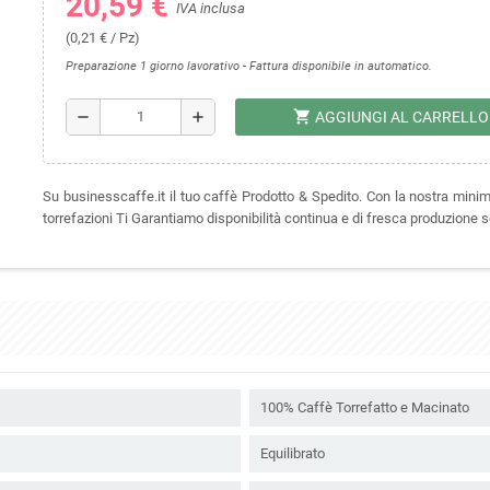
20,59 €
IVA inclusa
(0,21 € / Pz)
Preparazione 1 giorno lavorativo - Fattura disponibile in automatico.
shopping_cart
remove
add
AGGIUNGI AL CARRELLO
Su businesscaffe.it il tuo caffè Prodotto & Spedito. Con la nostra mini
torrefazioni Ti Garantiamo disponibilità continua e di fresca produzione 
100% Caffè Torrefatto e Macinato
Equilibrato