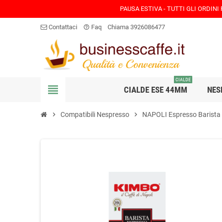
PAUSA ESTIVA - TUTTI GLI ORDINI
Contattaci
Faq
Chiama 3926086477
help_outline
CIALDE
view_headline
CIALDE ESE 44MM
NES
chevron_right
Compatibili Nespresso
chevron_right
NAPOLI Espresso Barista -