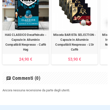
HAG CLASSICO Decaffeinato -
Miscela BARISTA SELECTION -
Misce
Capsule in Alluminio
Capsule in Alluminio
In 
Compatibili Nespresso - Caffè
Compatibili Nespresso - L'Or
Nes
Hag
Caffè
24,90 €
53,90 €
Commenti
(0)
chat
Ancora nessuna recensione da parte degli utenti.