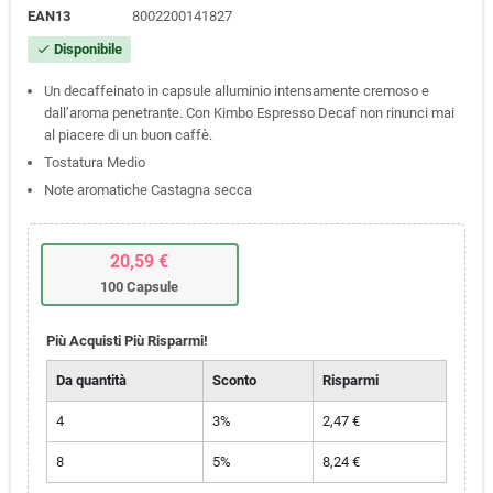
EAN13
8002200141827
Disponibile
check
Un decaffeinato in capsule alluminio intensamente cremoso e
dall’aroma penetrante. Con Kimbo Espresso Decaf non rinunci mai
al piacere di un buon caffè.
Tostatura Medio
Note aromatiche Castagna secca
20,59 €
100 Capsule
Più Acquisti Più Risparmi!
Da quantità
Sconto
Risparmi
4
3%
2,47 €
8
5%
8,24 €