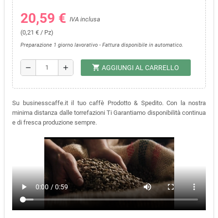
20,59 €
IVA inclusa
(0,21 € / Pz)
Preparazione 1 giorno lavorativo - Fattura disponibile in automatico.
shopping_cart
remove
add
AGGIUNGI AL CARRELLO
Su businesscaffe.it il tuo caffè Prodotto & Spedito. Con la nostra
minima distanza dalle torrefazioni Ti Garantiamo disponibilità continua
e di fresca produzione sempre.