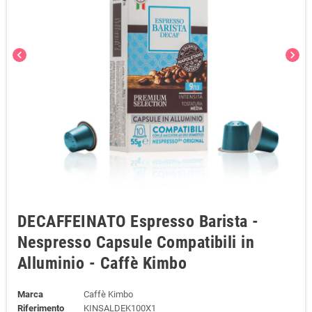
chevron_left
chevron_right
DECAFFEINATO Espresso Barista -
Nespresso Capsule Compatibili in
Alluminio - Caffè Kimbo
Marca
Caffè Kimbo
Riferimento
KINSALDEK100X1