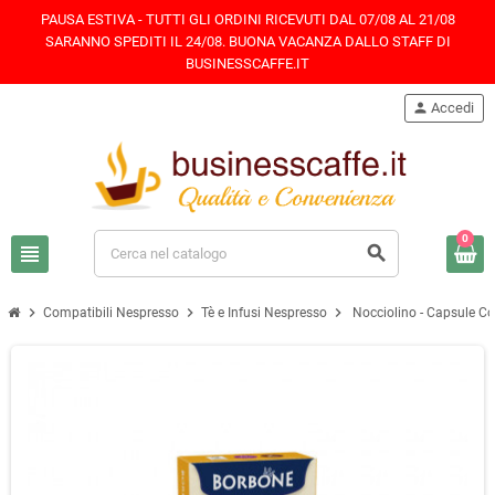
PAUSA ESTIVA - TUTTI GLI ORDINI RICEVUTI DAL 07/08 AL 21/08
SARANNO SPEDITI IL 24/08. BUONA VACANZA DALLO STAFF DI
BUSINESSCAFFE.IT
person
Accedi
0
view_headline
search
chevron_right
chevron_right
chevron_right
Compatibili Nespresso
Tè e Infusi Nespresso
Nocciolino - Capsule Co