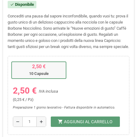
Disponibile
check
Concediti una pausa dal sapore inconfondibile, quando vuoi tu: prova il
gusto unico di un delizioso cappuccino alla nocciola con le capsule
Borbone Nocciolino. Sono arrivate le “Nuove emozioni di gusto” Caffè
Borbone: per ogni occasione, un’esplosione di gusto. Regalati un
momento unico e goloso con i prodotti della nuova linea Capriccio:
tanti gusti sfiziosi per un break ogni volta diverso, ma sempre speciale.
2,50 €
10 Capsule
2,50 €
IVA inclusa
(0,25 € / Pz)
Preparazione 1 giorno lavorativo - Fattura disponibile in automatico.
shopping_cart
remove
add
AGGIUNGI AL CARRELLO