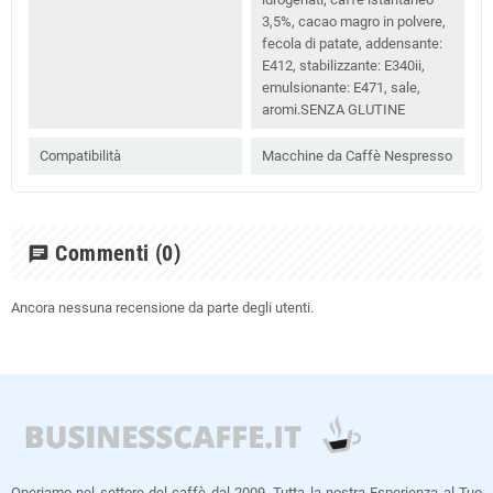
3,5%, cacao magro in polvere,
fecola di patate, addensante:
E412, stabilizzante: E340ii,
emulsionante: E471, sale,
aromi.SENZA GLUTINE
Compatibilità
Macchine da Caffè Nespresso
Commenti
(0)
chat
Ancora nessuna recensione da parte degli utenti.
Operiamo nel settore del caffè dal 2009. Tutta la nostra Esperienza al Tuo