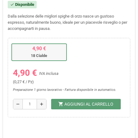
Disponibile
check
Dalla selezione delle migliori spighe di orzo nasce un gustoso
espresso, naturalmente buono, ideale per un piacevole risveglio o per
accompagnarti in pausa.
4,90 €
18 Cialde
4,90 €
IVA inclusa
(0,27 € / Pz)
Preparazione 1 giorno lavorativo - Fattura disponibile in automatico.
shopping_cart
remove
add
AGGIUNGI AL CARRELLO