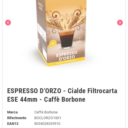
chevron_left
chevron_right
ESPRESSO D'ORZO - Cialde Filtrocarta
ESE 44mm - Caffè Borbone
Marca
Caffè Borbone
Riferimento
BOCLORZO18X1
EAN13
8034028333910