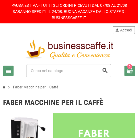
PAUSA ESTIVA - TUTTI GLI ORDINI RICEVUTI DAL 07/08 AL 21/08
SARANNO SPEDITI IL 24/08. BUONA VACANZA DALLO STAFF DI
BUSINESSCAFFE.IT
person
Accedi
0
view_headline
search
chevron_right
Faber Macchine per il Caffè
FABER MACCHINE PER IL CAFFÈ