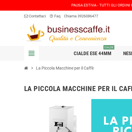
PAUSA ESTIVA - TUTTI GLI ORDINI
Contattaci
Faq
Chiama 3926086477
help_outline
CIALDE
view_headline
CIALDE ESE 44MM
NES
chevron_right
La Piccola Macchine per il Caffè
LA PICCOLA MACCHINE PER IL CAF