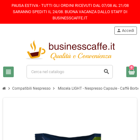
PAUSA ESTIVA - TUTTI GLI ORDINI RICEVUTI DAL 07/08 AL 21/08
SARANNO SPEDITI IL 24/08. BUONA VACANZA DALLO STAFF DI
BUSINESSCAFFE.IT
person
Accedi
0
view_headline
search
chevron_right
chevron_right
Compatibili Nespresso
Miscela LIGHT - Nespresso Capsule - Caffè Borb