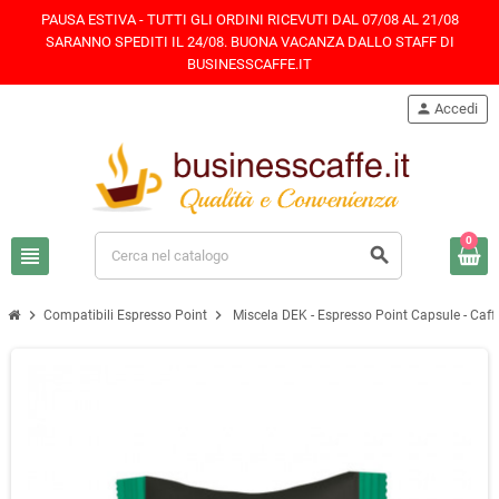
PAUSA ESTIVA - TUTTI GLI ORDINI RICEVUTI DAL 07/08 AL 21/08
SARANNO SPEDITI IL 24/08. BUONA VACANZA DALLO STAFF DI
BUSINESSCAFFE.IT
person
Accedi
0
view_headline
search
chevron_right
chevron_right
Compatibili Espresso Point
Miscela DEK - Espresso Point Capsule - Caf