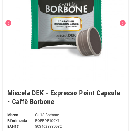
chevron_left
chevron_right
Miscela DEK - Espresso Point Capsule
- Caffè Borbone
Marca
Caffè Borbone
Riferimento
BOEPDE100X1
EAN13
8034028330582