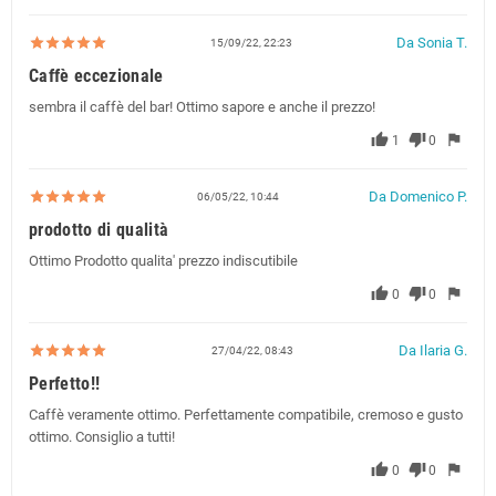
Da Sonia T.
15/09/22, 22:23
Caffè eccezionale
sembra il caffè del bar! Ottimo sapore e anche il prezzo!
thumb_up
thumb_down
flag
1
0
Da Domenico P.
06/05/22, 10:44
prodotto di qualità
Ottimo Prodotto qualita' prezzo indiscutibile
thumb_up
thumb_down
flag
0
0
Da Ilaria G.
27/04/22, 08:43
Perfetto!!
Caffè veramente ottimo. Perfettamente compatibile, cremoso e gusto
ottimo. Consiglio a tutti!
thumb_up
thumb_down
flag
0
0