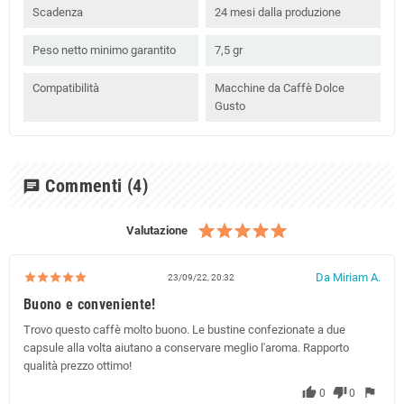
Scadenza
24 mesi dalla produzione
Peso netto minimo garantito
7,5 gr
Compatibilità
Macchine da Caffè Dolce
Gusto
Commenti
(4)
chat
Valutazione
Da Miriam A.
23/09/22, 20:32
Buono e conveniente!
Trovo questo caffè molto buono. Le bustine confezionate a due
capsule alla volta aiutano a conservare meglio l'aroma. Rapporto
qualità prezzo ottimo!
thumb_up
thumb_down
flag
0
0