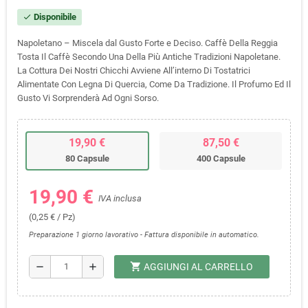
Disponibile
check
Napoletano – Miscela dal Gusto Forte e Deciso. Caffè Della Reggia
Tosta Il Caffè Secondo Una Della Più Antiche Tradizioni Napoletane.
La Cottura Dei Nostri Chicchi Avviene All’interno Di Tostatrici
Alimentate Con Legna Di Quercia, Come Da Tradizione. Il Profumo Ed Il
Gusto Vi Sorprenderà Ad Ogni Sorso.
19,90 €
87,50 €
80 Capsule
400 Capsule
19,90 €
IVA inclusa
(0,25 € / Pz)
Preparazione 1 giorno lavorativo - Fattura disponibile in automatico.
shopping_cart
remove
add
AGGIUNGI AL CARRELLO