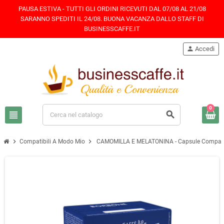
PAUSA ESTIVA - TUTTI GLI ORDINI RICEVUTI DAL 07/08 AL 21/08
SARANNO SPEDITI IL 24/08. BUONA VACANZA DALLO STAFF DI
BUSINESSCAFFE.IT
person
Accedi
0
view_headline
search
chevron_right
chevron_right
Compatibili A Modo Mio
CAMOMILLA E MELATONINA - Capsule Compatibi