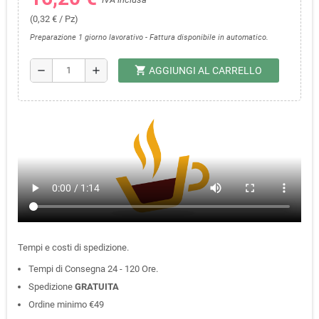
(0,32 € / Pz)
Preparazione 1 giorno lavorativo - Fattura disponibile in automatico.
shopping_cart
remove
add
AGGIUNGI AL CARRELLO
Tempi e costi di spedizione.
Tempi di Consegna 24 - 120 Ore.
Spedizione
GRATUITA
Ordine minimo €49