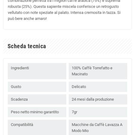
combinazione perfetta tra i migliori caffè arabica (75%) e suprema
robusta (25%). Questa sapiente miscela conferisce un retrogusto
vellutato con note speziate al palato. Intensa cremosita in tazza. Si
può bere anche amaro!
Scheda tecnica
Ingredienti
100% Caffè Torrefatto e
Macinato
Gusto
Delicato
Scadenza
24 mesi dalla produzione
Peso netto minimo garantito
7gr
Compatibilità
Macchine da Caffè Lavazza A
Modo Mio