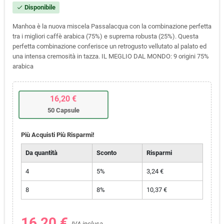
Disponibile
check
Manhoa è la nuova miscela Passalacqua con la combinazione perfetta
tra i migliori caffè arabica (75%) e suprema robusta (25%). Questa
perfetta combinazione conferisce un retrogusto vellutato al palato ed
una intensa cremosità in tazza. IL MEGLIO DAL MONDO: 9 origini 75%
arabica
16,20 €
50 Capsule
Più Acquisti Più Risparmi!
Da quantità
Sconto
Risparmi
4
5%
3,24 €
8
8%
10,37 €
16,20 €
IVA inclusa