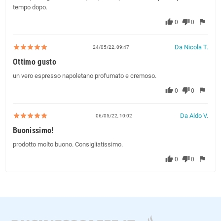
tempo dopo.
thumb_up
thumb_down
flag
0
0
Da Nicola T.
24/05/22, 09:47
Ottimo gusto
un vero espresso napoletano profumato e cremoso.
thumb_up
thumb_down
flag
0
0
Da Aldo V.
06/05/22, 10:02
Buonissimo!
prodotto molto buono. Consigliatissimo.
thumb_up
thumb_down
flag
0
0