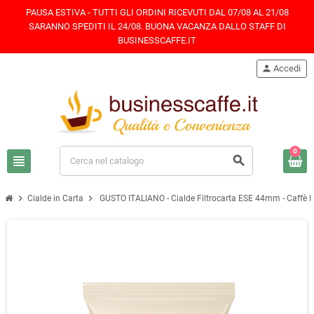
PAUSA ESTIVA - TUTTI GLI ORDINI RICEVUTI DAL 07/08 AL 21/08
SARANNO SPEDITI IL 24/08. BUONA VACANZA DALLO STAFF DI
BUSINESSCAFFE.IT
person
Accedi
0
view_headline
search
chevron_right
chevron_right
Cialde in Carta
GUSTO ITALIANO - Cialde Filtrocarta ESE 44mm - Caffè D