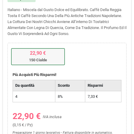
Italiano - Miscela dal Gusto Dolce ed Equilibrato. Caffè Della Reggia
Tosta Il Caffè Secondo Una Della Più Antiche Tradizioni Napoletane.
La Cottura Dei Nostri Chicchi Avviene All’interno Di Tostatrici
Alimentate Con Legna Di Quercia, Come Da Tradizione. Il Profumo Ed Il
Gusto Vi Sorprenderà Ad Ogni Sorso.
22,90 €
150 Cialde
Più Acquisti Più Risparmi!
Da quantità
Sconto
Risparmi
4
8%
7,33 €
22,90 €
IVA inclusa
(0,15 € / Pz)
Preparazione 1 giorno lavorativo - Fattura disponibile in automatico.