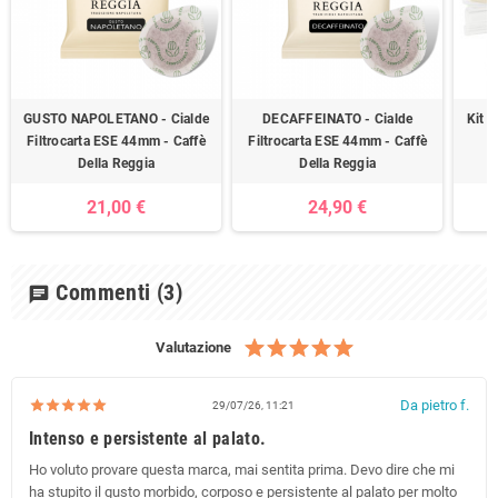
GUSTO NAPOLETANO - Cialde
DECAFFEINATO - Cialde
Kit A
Filtrocarta ESE 44mm - Caffè
Filtrocarta ESE 44mm - Caffè
P
Della Reggia
Della Reggia
21,00 €
24,90 €
Commenti
(3)
chat
Valutazione
Da pietro f.
29/07/26, 11:21
Intenso e persistente al palato.
Ho voluto provare questa marca, mai sentita prima. Devo dire che mi
ha stupito il gusto morbido, corposo e persistente al palato per molto