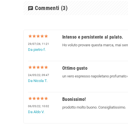
Commenti
(3)
chat
Intenso e persistente al palato.
29/07/26, 11:21
Ho voluto provare questa marca, mai sent
Da pietro f.
Ottimo gusto
24/05/22, 09:47
un vero espresso napoletano profumato
Da Nicola T.
Buonissimo!
06/05/22, 10:02
prodotto molto buono. Consigliatissimo.
Da Aldo V.