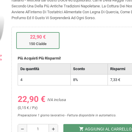
Italiano - Miscela dal Gusto Dolce ed Equilibrato. Caffè Della Reggia Tost
Secondo Una Della Più Antiche Tradizioni Napoletane. La Cottura Dei Nos
Avviene All’interno Di Tostatrici Alimentate Con Legna Di Quercia, Come D
Profumo Ed Il Gusto Vi Sorprenderà Ad Ogni Sorso.
22,90 €
150 Cialde
t_map
Più Acquisti Più Risparmi!
Da quantità
Sconto
Risparmi
4
8%
7,33 €
22,90 €
IVA inclusa
(0,15 € / Pz)
Preparazione 1 giorno lavorativo - Fattura disponibile in automatico.
shopping_cart
remove
add
AGGIUNGI AL CARRELLO