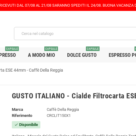
 RICEVUTI DAL 07/08 AL 21/08 SARANNO SPEDITI IL 24/08. BUONA VACANZA
CAPSULE
CAPSULE
CAPSULE
PRESSO
A MODO MIO
DOLCE GUSTO
ESPRESSO P
rta ESE 44mm - Caffè Della Reggia
GUSTO ITALIANO - Cialde Filtrocarta ES
Marca
Caffè Della Reggia
Riferimento
CRCLIT150X1
Disponibile
check