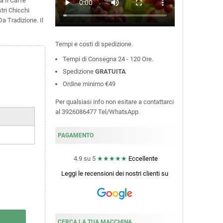
a Il Caffè
tri Chicchi
a Tradizione. Il
Tempi e costi di spedizione.
Tempi di Consegna 24 - 120 Ore.
Spedizione
GRATUITA
Ordine minimo €49
Per qualsiasi info non esitare a contattarci
al 3926086477 Tel/WhatsApp.
PAGAMENTO
4.9 su 5
★★★★★
Eccellente
Leggi le recensioni dei nostri clienti
su
CERCA LA TUA MACCHINA