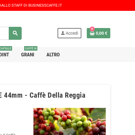
 DALLO STAFF DI BUSINESSCAFFE.IT
0
search
person
Accedi
0,00 €
CAPSULE
CAFFÈ IN
OINT
GRANI
ALTRO
E 44mm - Caffè Della Reggia