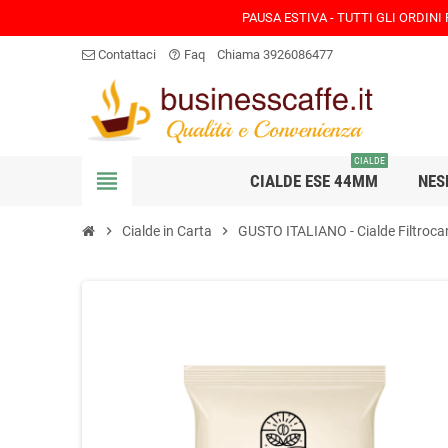
PAUSA ESTIVA - TUTTI GLI ORDINI
Contattaci
Faq
Chiama 3926086477
help_outline
CIALDE
view_headline
CIALDE ESE 44MM
NES
chevron_right
Cialde in Carta
chevron_right
GUSTO ITALIANO - Cialde Filtroca