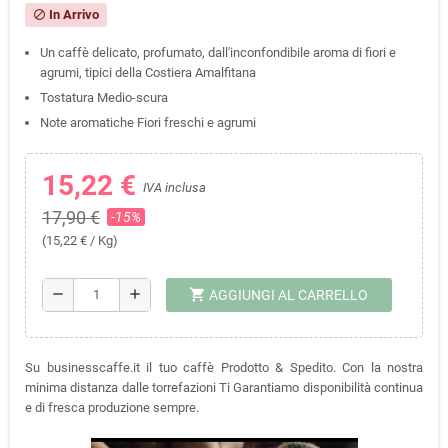
In Arrivo
block
Un caffè delicato, profumato, dall'inconfondibile aroma di fiori e
agrumi, tipici della Costiera Amalfitana
Tostatura Medio-scura
Note aromatiche Fiori freschi e agrumi
15,22 €
IVA inclusa
17,90 €
-15%
(15,22 € / Kg)
shopping_cart
remove
add
AGGIUNGI AL CARRELLO
Su businesscaffe.it il tuo caffè Prodotto & Spedito. Con la nostra
minima distanza dalle torrefazioni Ti Garantiamo disponibilità continua
e di fresca produzione sempre.