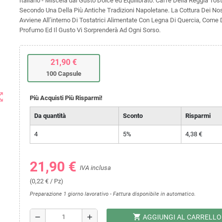
Italiano - Miscela dal Gusto Dolce ed Equilibrato. Caffè Della Reggia Tost
Secondo Una Della Più Antiche Tradizioni Napoletane. La Cottura Dei Nos
Avviene All’interno Di Tostatrici Alimentate Con Legna Di Quercia, Come D
Profumo Ed Il Gusto Vi Sorprenderà Ad Ogni Sorso.
21,90 €
100 Capsule
t_map
Più Acquisti Più Risparmi!
Da quantità
Sconto
Risparmi
4
5%
4,38 €
21,90 €
IVA inclusa
(0,22 € / Pz)
Preparazione 1 giorno lavorativo - Fattura disponibile in automatico.
shopping_cart
remove
add
AGGIUNGI AL CARRELLO