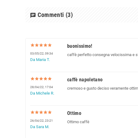
Commenti
(3)
chat
buonissimo!
03/05/22, 09:34
caffè perfetto consegna velocissima e st
Da Maria T.
caffè napoletano
28/04/22, 17:04
cremoso e gusto deciso veramente ottimo
Da Michele R.
Ottimo
26/04/22, 23:21
Ottimo caffè
Da Sara M.