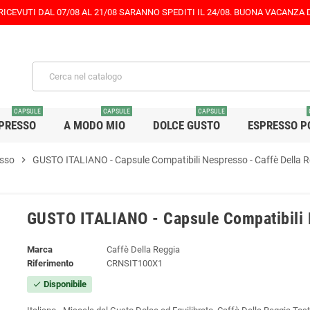
 RICEVUTI DAL 07/08 AL 21/08 SARANNO SPEDITI IL 24/08. BUONA VACANZA
CAPSULE
CAPSULE
CAPSULE
PRESSO
A MODO MIO
DOLCE GUSTO
ESPRESSO P
esso
chevron_right
GUSTO ITALIANO - Capsule Compatibili Nespresso - Caffè Della 
GUSTO ITALIANO - Capsule Compatibili N
Marca
Caffè Della Reggia
Riferimento
CRNSIT100X1
Disponibile
check