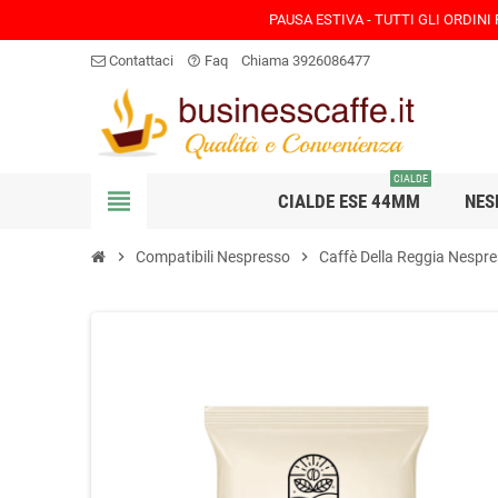
PAUSA ESTIVA - TUTTI GLI ORDINI
Contattaci
Faq
Chiama 3926086477
help_outline
CIALDE
view_headline
CIALDE ESE 44MM
NES
chevron_right
Compatibili Nespresso
chevron_right
Caffè Della Reggia Nespr