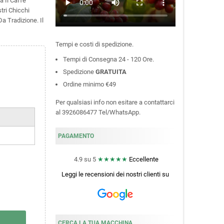
a Il Caffè
tri Chicchi
a Tradizione. Il
Tempi e costi di spedizione.
Tempi di Consegna 24 - 120 Ore.
Spedizione
GRATUITA
Ordine minimo €49
Per qualsiasi info non esitare a contattarci
al 3926086477 Tel/WhatsApp.
PAGAMENTO
4.9 su 5
★★★★★
Eccellente
Leggi le recensioni dei nostri clienti
su
CERCA LA TUA MACCHINA